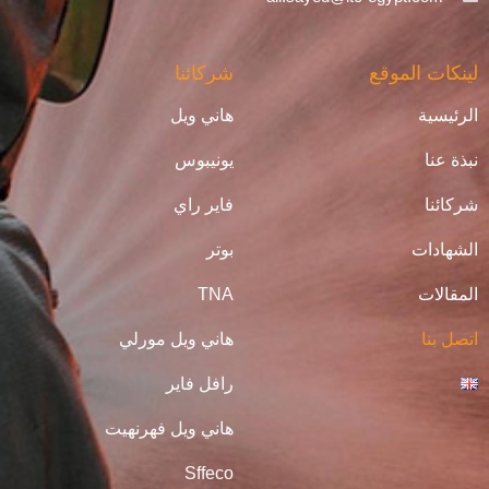
لينكات الموقع
شركائنا
الرئيسية
هاني ويل
نبذة عنا
يونيبوس
شركائنا
فاير راي
الشهادات
بوتر
المقالات
TNA
اتصل بنا
هاني ويل مورلي
رافل فاير
هاني ويل فهرنهيت
Sffeco