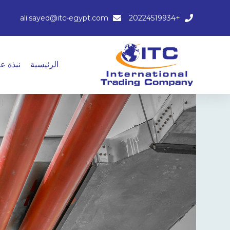
ali.sayed@itc-egypt.com
+20224519934
الرئيسية
نبذة عن