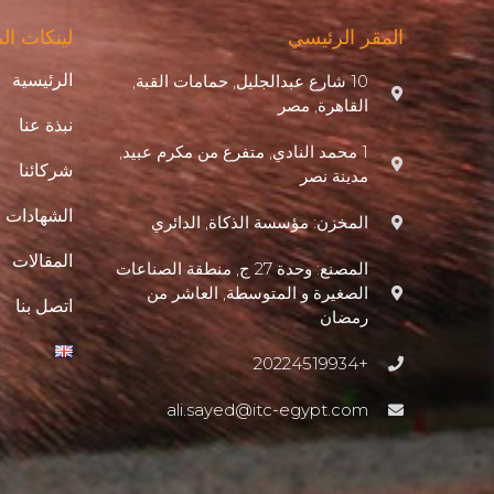
المقر الرئيسي
لينكات ال
الرئيسية
10 شارع عبدالجليل, حمامات القبة,
القاهرة, مصر
نبذة عنا
1 محمد النادي, متفرع من مكرم عبيد,
شركائنا
مدينة نصر
الشهادات
المخزن: مؤسسة الذكاة, الدائري
المقالات
المصنع: وحدة 27 ج, منطقة الصناعات
الصغيرة و المتوسطة, العاشر من
اتصل بنا
رمضان
+20224519934
ali.sayed@itc-egypt.com