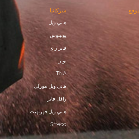
موقع
شركائنا
هاني ويل
يونيبوس
فاير راي
بوتر
TNA
هاني ويل مورلي
رافل فاير
هاني ويل فهرنهيت
Sffeco