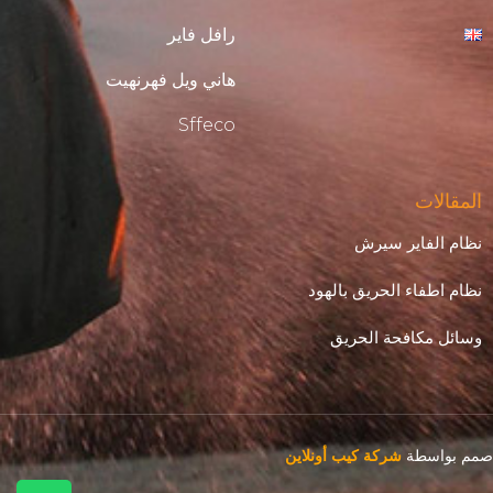
رافل فاير
هاني ويل فهرنهيت
Sffeco
المقالات
نظام الفاير سيرش
نظام اطفاء الحريق بالهود
وسائل مكافحة الحريق
صمم بواسطة
شركة كيب أونلاين