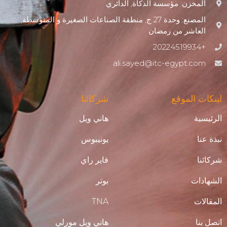
المخزن: مؤسسة الذكاة, الدائري
المصنع: وحدة 27 ج, منطقة الصناعات الصغيرة و المتوسطة,
العاشر من رمضان
+20224519934
ali.sayed@itc-egypt.com
لينكات الموقع
شركائنا
الرئيسية
هاني ويل
نبذة عنا
يونيبوس
شركائنا
فاير راي
الشهادات
بوتر
المقالات
TNA
اتصل بنا
هاني ويل مورلي