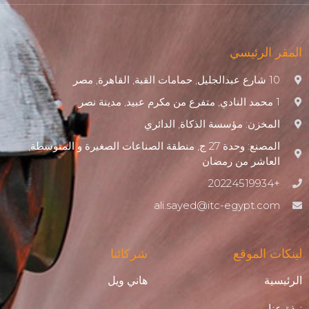
المقر الرئيسي
10 شارع عبدالجليل, حمامات القبة, القاهرة, مصر
1 محمد النادي, متفرع من مكرم عبيد, مدينة نصر
المخزن: مؤسسة الذكاة, الدائري
المصنع: وحدة 27 ج, منطقة الصناعات الصغيرة و المتوسطة,
العاشر من رمضان
+20224519934
ali.sayed@itc-egypt.com
لينكات الموقع
شركائنا
الرئيسية
هاني ويل
نبذة عنا
يونيبوس