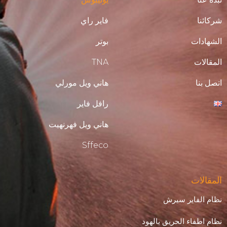
شركائنا
فاير راي
الشهادات
بوتر
المقالات
TNA
اتصل بنا
هاني ويل مورلي
رافل فاير
هاني ويل فهرنهيت
Sffeco
المقالات
نظام الفاير سيرش
نظام اطفاء الحريق بالهود