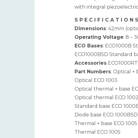
with integral piezoelectr
S P E C I F I C A T I O N 
Dimensions
: 42mm (opti
Operating Voltage
: 8 –
ECO Bases
: ECO1000B S
ECO1000BSD Standard bas
Accessories
ECO1000RTU
Part Numbers
: Optical +
Optical ECO 1003
Optical thermal + base E
Optical thermal ECO 100
Standard base ECO 1000
Diode base ECO 1000BSD
Thermal + base ECO 1005
Thermal ECO 1005