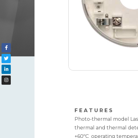
F E A T U R E S
Photo-thermal model Laser
thermal and thermal dete
+60ºC operating temperatu