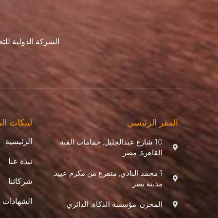
الشركة الدولية لل
المقر الرئيسي
لينكات ال
الرئيسية
10 شارع عبدالجليل, حمامات القبة,
القاهرة, مصر
نبذة عنا
1 محمد النادي, متفرع من مكرم عبيد,
شركائنا
مدينة نصر
الشهادات
المخزن: مؤسسة الذكاة, الدائري