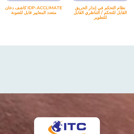
نظام التحكم في إنذار الحريق
IDP-ACCLIMATE كاشف دخان
القابل للتحكم / التناظري القابل
متعدد المعايير قابل للعنونة
للتطوير