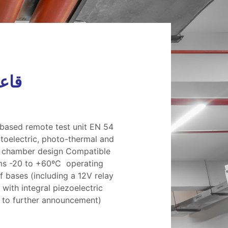
قاعة ت
based remote test unit EN 54
otoelectric, photo-thermal and
d chamber design Compatible
ems -20 to +60ºC operating
 bases (including a 12V relay
with integral piezoelectric
ct to further announcement)