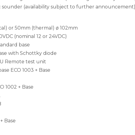
ic sounder (availability subject to further announcement
S
cal) or 50mm (thermal) ø 102mm
 30VDC (nominal 12 or 24VDC)
tandard base
e with Schottky diode
 Remote test unit
 base ECO 1003 + Base
CO 1002 + Base
2
B
 + Base