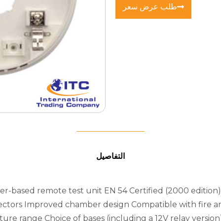
طلب عرض سعر
التفاصيل
-based remote test unit EN 54 Certified (2000 edition)
ctors Improved chamber design Compatible with fire an
re range Choice of bases (including a 12V relay versio