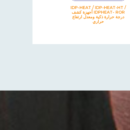
IDP-HEAT / IDP-HEAT-HT /
IDPHEAT- ROR أجهزة كشف
درجة حرارة ذكية ومعدل ارتفاع
حراري