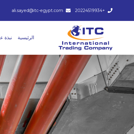
ali.sayed@itc-egypt.com
+20224519934
الرئيسية
نبذة عن