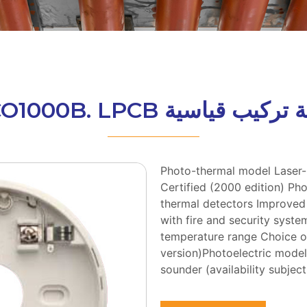
ركيب قياسية ECO1000B. LPCB
Photo-thermal model Laser-
Certified (2000 edition) Ph
thermal detectors Improve
with fire and security syst
temperature range Choice of
version)Photoelectric model 
sounder (availability subje