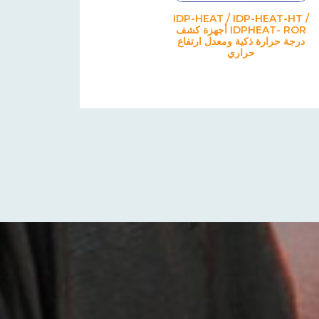
IDP-HEAT / IDP-HEAT-HT /
IDPHEAT- ROR أجهزة كشف
درجة حرارة ذكية ومعدل ارتفاع
حراري