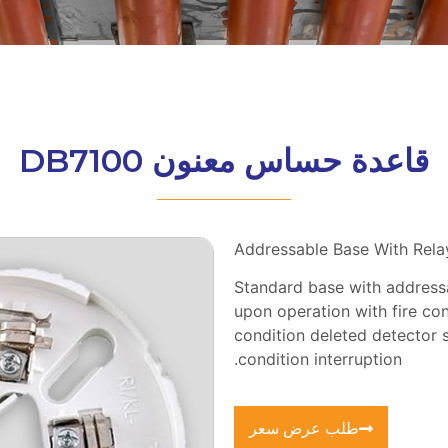
قاعدة حساس معنون DB7100
Addressable Base With Rel
Standard base with address
upon operation with fire co
condition deleted detector 
condition interruption.
طلب عرض سعر