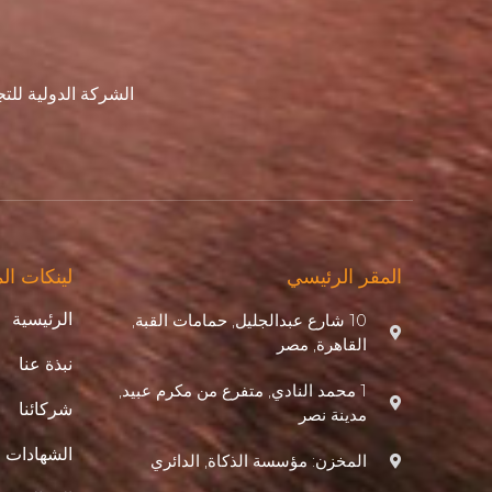
الشركة الدولية لل
المقر الرئيسي
لينكات ال
الرئيسية
10 شارع عبدالجليل, حمامات القبة,
القاهرة, مصر
نبذة عنا
1 محمد النادي, متفرع من مكرم عبيد,
شركائنا
مدينة نصر
الشهادات
المخزن: مؤسسة الذكاة, الدائري