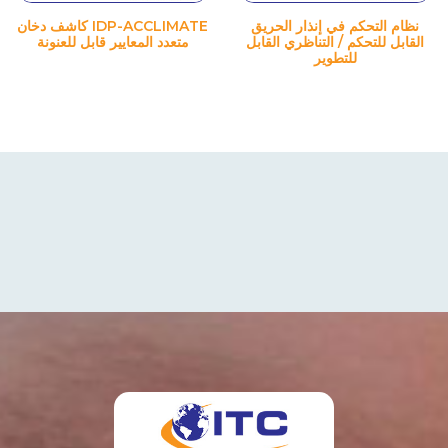
نظام التحكم في إنذار الحريق
IDP-ACCLIMATE كاشف دخان
القابل للتحكم / التناظري القابل
متعدد المعايير قابل للعنونة
للتطوير