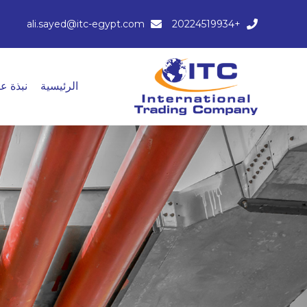
ali.sayed@itc-egypt.com
+20224519934
الرئيسية
نبذة عن