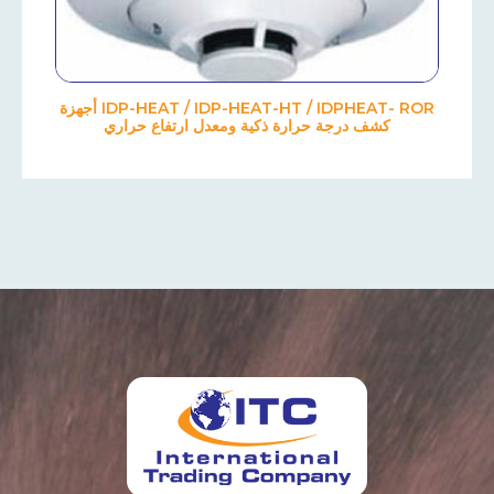
IDP-HEAT / IDP-HEAT-HT / IDPHEAT- ROR أجهزة
كشف درجة حرارة ذكية ومعدل ارتفاع حراري