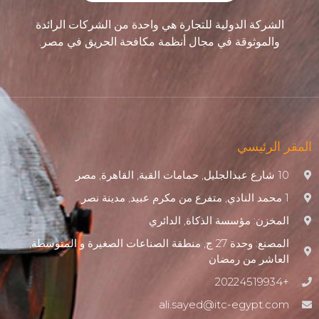
الشركة الدولية للتجارة هي واحدة من الشركات الرائدة
والموثوقة في مجال أنظمة مكافحة الحريق في مصر.
المقر الرئيسي
10 شارع عبدالجليل, حمامات القبة, القاهرة, مصر
1 محمد النادي, متفرع من مكرم عبيد, مدينة نصر
المخزن: مؤسسة الذكاة, الدائري
المصنع: وحدة 27 ج, منطقة الصناعات الصغيرة و المتوسطة,
العاشر من رمضان
+20224519934
ali.sayed@itc-egypt.com