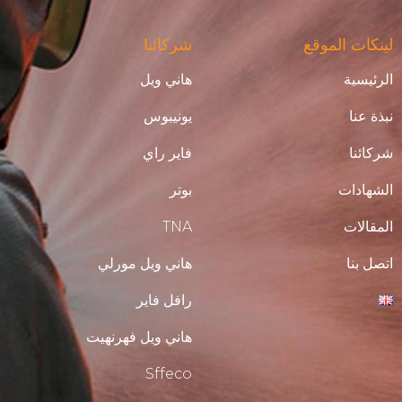
لينكات الموقع
شركائنا
الرئيسية
هاني ويل
نبذة عنا
يونيبوس
شركائنا
فاير راي
الشهادات
بوتر
المقالات
TNA
اتصل بنا
هاني ويل مورلي
رافل فاير
هاني ويل فهرنهيت
Sffeco