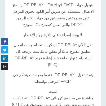
يسمح IDP-RELAY لـ Farehyt FACP بتبديل جهات
الاتصال المنفصلة عن طريق أمر الكود. يحتوي المرحل
على مجموعتين منفصلتين من جهات الاتصال من
النموذج C ، والتي تعمل كمفتاح DPDT.
لا يوجد إشراف على دائرة جهاز الإخطار.
يمكن استخدام جهات اتصال IDP-RELAY تقريبًا لأي
تطبيق مفتوح عادةً أو مغلق عادةً. تمت برمجة كل
IDP-RELAY باستخدام عنوان حلقة خط إشارة فريد
(SLC).
عندما يقع حدث يتحكم في IDP-RELAY ، يتم تشغيل
الترحيل بواسطة FACP.
تثبيت:
يتم تركيب IDP-RELAY مباشرة في صندوق كهربائي
4 بوصة مربعة. يجب ألا يقل عمق الصندوق عن 2-1 / 8