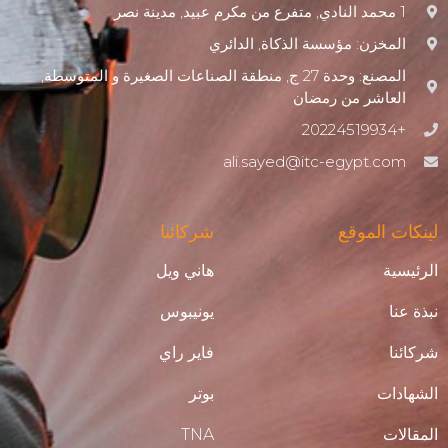
1 محمد النادي, متفرع من مكرم عبيد, مدينة نصر
المخزن: مؤسسة الذكاة, الدائري
المصنع: وحدة 27 ج, منطقة الصناعات الصغيرة و المتوسطة,
العاشر من رمضان
+20224519934
ali.sayed@itc-egypt.com
لينكات الموقع
شركائنا
الرئيسية
هاني ويل
نبذة عنا
يونيبوس
شركائنا
فاير راي
الشهادات
بوتر
المقالات
TNA